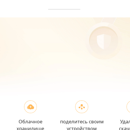
Облачное
поделитесь своим
Уда
хранилище
устройством
ска