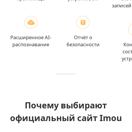
записей
Расширенное AI-
Отчёт о
распознавание
безопасности
Ко
сос
уст
Почему выбирают
официальный сайт Imou