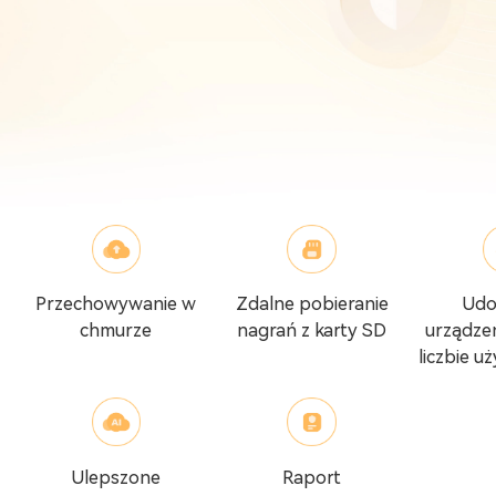
Przechowywanie w
Zdalne pobieranie
Udo
chmurze
nagrań z karty SD
urządzen
liczbie 
Ulepszone
Raport