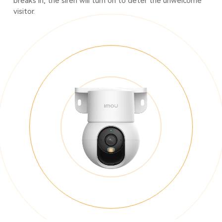
breaks in, the siren will turn on to deter the unwelcome
visitor.