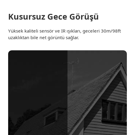
Kusursuz Gece Görüşü
Yüksek kaliteli sensör ve IR ışıkları, geceleri 30m/98ft
uzaklıktan bile net görüntü sağlar.