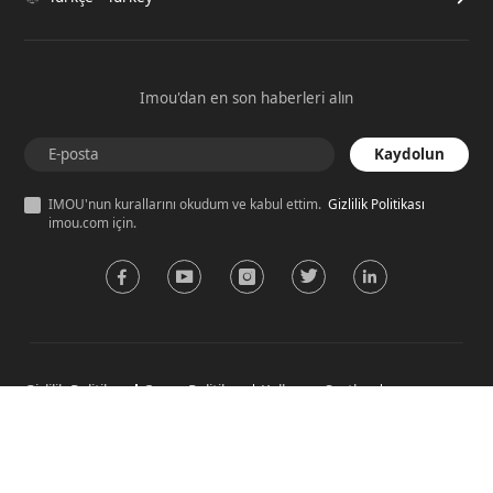
Imou'dan en son haberleri alın
Kaydolun
IMOU'nun kurallarını okudum ve kabul ettim.
Gizlilik Politikası
imou.com için.
Gizlilik Politikası
Çerez Politikası
Kullanım Şartları
Yönet
Çerez tercihleri
Web sitemizde bizden talep ettiğiniz hizmeti ve mümkün olan en iyi