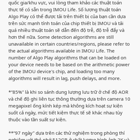
quốc gia/khu vực, vui lòng tham khảo các thuật toán
thực tế có sẵn trong IMOU Life. Số lượng thuật toán
Algo Play có thể được tải trên thiết bị của bạn cần dựa
trên sức mạnh tính toán của chip thiết bị IMOU và tải
quá nhiều thuật toán sẽ dẫn đến độ trễ, độ trễ đẩy và
hơn thế nữa. Some detection algorithms are still
unavailable in certain countries/regions, please refer to
the actual algorithms available in IMOU Life. The
number of Algo Play algorithms that can be loaded on
your device needs to be based on the arithmetic power
of the IMOU device's chip, and loading too many
algorithms will result in lag, push delays, and more.
*“85%” là khi so sánh dung lượng lưu trữ ở chế độ AOR
và chế độ ghi liên tục thông thường dựa trên camera 10
megapixel ống kính kép mà không kích hoạt sự kiện
suốt cả ngày, mức tiết kiệm thực tế sẽ khác nhau tùy
thuộc vào tần suất sự kiện.
**“97 ngày” dựa trên các thử nghiệm trong phòng thí
nghiệm với thẻ nhớ 512GB ở chất lượng hình ảnh 2K và