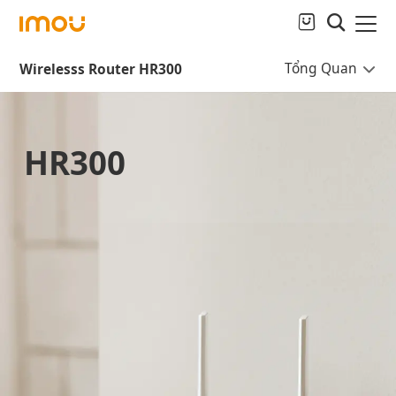
Tổng Quan
Wirelesss Router HR300
HR300