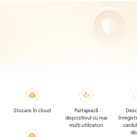
Stocare în cloud
Partajează
Desc
dispozitivul cu mai
înregist
mulți utilizatori
cardul
di