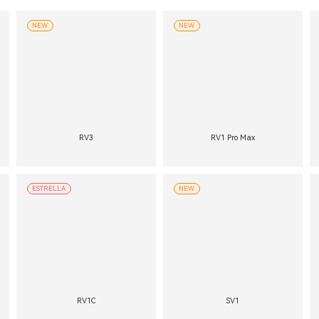
NEW
NEW
RV3
RV1 Pro Max
ESTRELLA
NEW
RV1C
SV1