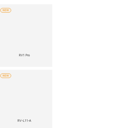
NEW
RV1 Pro
NEW
RV-L11-A