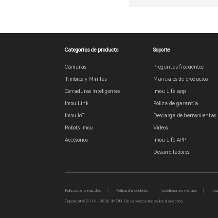
Categorías de producto
Soporte
Cámaras
Preguntas frecuentes
Timbres y Mirillas
Manuales de productos
Cerraduras Inteligentes
Imou Life app
Imou Link
Póliza de garantía
Imou IoT
Descarga de herramientas
Robots Imou
Videos
Accesorios
Imou Life APP
Desarrolladores
Política de privacidad
Política de cookies
Condiciones de uso
Imo
Copyright © 2014 - 2026 IMOU. Reservados todos los derechos.