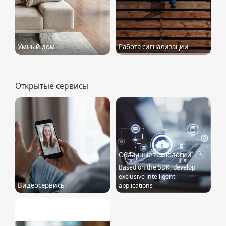
Умный дом
Работа сигнализации
Открытые сервисы
Облачные технологии
Based on the SDK, develop
exclusive intelligent
Видеосервисы
applications