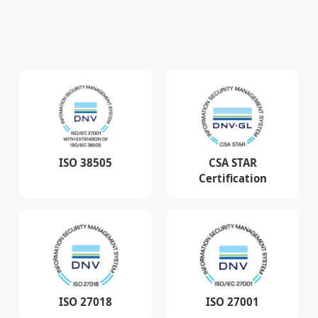
0
M
0
M
0
M
+
+
+
Страны и регионы охвата
Отправлено push-
уведомлений
0
0
B
+
+
Объём облачного
Онлайн-видеопоток
хранилища
ISO 38505
CSA STAR
0
PB
0
GB
+
+
Certification
ISO 27018
ISO 27001