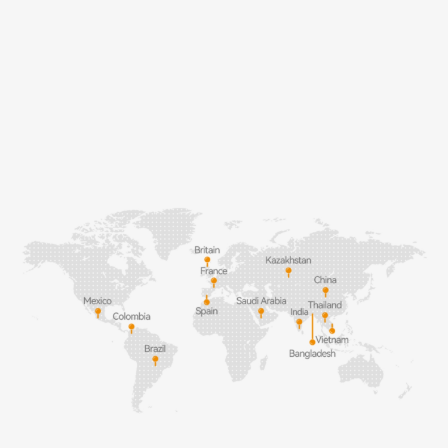
Мощные возможности
облака
Зарегистрированных
Устройств,
Ежемесячных
пользователей
подключённых
активных
к облаку Imou
пользователей