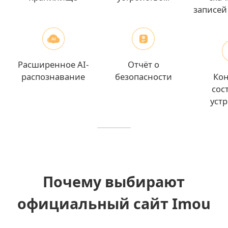
записей
Расширенное AI-
Отчёт о
распознавание
безопасности
Ко
сос
уст
Почему выбирают
официальный сайт Imou