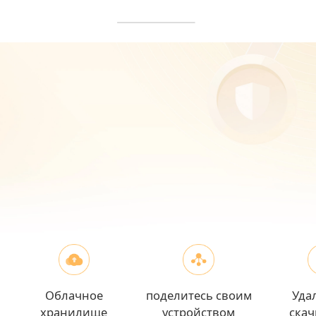
Облачное
поделитесь своим
Уда
хранилище
устройством
ска